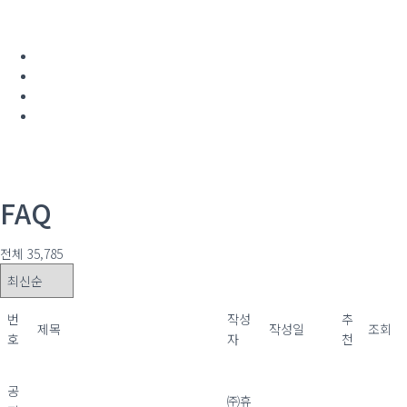
공지사항
보도자료
고시 및 지원사업 공고
유관사이트
FAQ
전체 35,785
번
작성
추
제목
작성일
조회
호
자
천
자주하는 질문‧답변은 ‘식품표시
공
FAQ’ 플랫폼 서비스에서 검색하
㈜휴