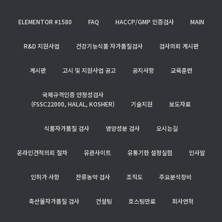
ELEMENTOR #1580
FAQ
HACCP/GMP 인증검사
MAIN
R&D 지원사업
건강기능식품 자가품질검사
검사의뢰 게시판
게시판
고시 및 지원사업 공고
공지사항
교육훈련
국제규격인증 안정성검사
(FSSC22000, HALAL, KOSHER)
기술지원
보도자료
식품자가품질 검사
영양성분 검사
오시는길
온라인견적의뢰 절차
유관사이트
유통기한 설정실험
인사말
인허가 사항
잔류농약 검사
조직도
주요분석장비
축산물자가품질 검사
컨설팅
호스팅만료
회사연혁