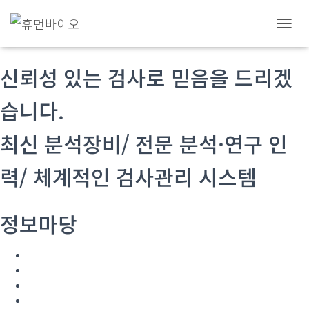
HUMANBIO
내
비
게
신뢰성 있는 검사로 믿음을 드리겠
이
션
토
습니다.
글
최신 분석장비/ 전문 분석·연구 인
력/ 체계적인 검사관리 시스템
정보마당
공지사항
보도자료
고시 및 지원사업 공고
유관사이트