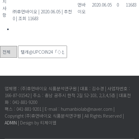
지
시면 편리합니다.
먼바
2020.06.05
0
11683
사
㈜휴먼바이오
|
2020.06.05
|
추천
이오
항
0
|
조회 11683
1
검색
글쓰기
Powered by KBoard
업체명 : (주)휴먼바이오 식품분석연구원 | 대표 : 김수경 | 사업자번호 :
166-87-01542 | 주소 : 충남 공주시 한적 2길 52-103, 2,3,4,5층 | 대표전
화 : 041-881-9200
팩스 : 041-881-9201 | E-mail : humanbiolab@naver.com |
Copyright (주)휴먼바이오 식품분석연구원 | All Rights Reserved |
ADMIN
| Design by 티제이웹