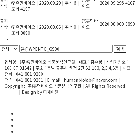
㈜휴먼바이오
|
2020.09.29
|
추천 6
|
2020.09.29
6
4107
사항
이오
조회 4107
기업지원사업, 정부과제 R&D사업 정보
공지
를 제공합니다.
㈜휴먼바
2020.08.06
0
3890
사항
㈜휴먼바이오
|
2020.08.06
|
추천 0
|
이오
조회 3890
1
검색
Powered by KBoard
업체명 : (주)휴먼바이오 식품분석연구원 | 대표 : 김수경 | 사업자번호 :
166-87-01542 | 주소 : 충남 공주시 한적 2길 52-103, 2,3,4,5층 | 대표
전화 : 041-881-9200
팩스 : 041-881-9201 | E-mail : humanbiolab@naver.com |
Copyright (주)휴먼바이오 식품분석연구원 | All Rights Reserved |
ADMIN
| Design by 티제이웹
Elementor #1580
FAQ
HACCP/GMP 인증검사
main