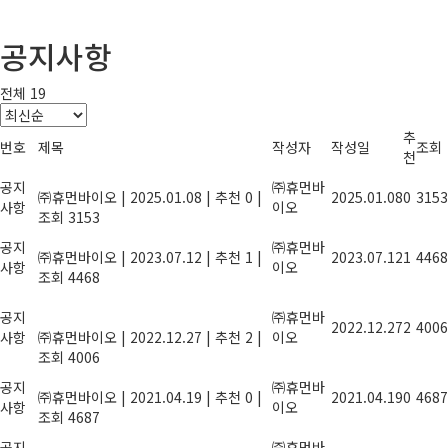
공지사항
전체 19
추
번호
제목
작성자
작성일
조회
천
2025년 설 연휴 안내
공지
㈜휴먼바
㈜휴먼바이오
|
2025.01.08
|
추천 0
|
2025.01.08
0
3153
사항
이오
조회 3153
2023년 여름휴가안내
공지
㈜휴먼바
㈜휴먼바이오
|
2023.07.12
|
추천 1
|
2023.07.12
1
4468
사항
이오
조회 4468
올해도 힘써주신 당신, 2022년 종무식에
공지
초대합니다.
㈜휴먼바
2022.12.27
2
4006
사항
㈜휴먼바이오
|
2022.12.27
|
추천 2
|
이오
조회 4006
농산물 잔류농약 안전성 검사기관 지정
공지
㈜휴먼바
㈜휴먼바이오
|
2021.04.19
|
추천 0
|
2021.04.19
0
4687
사항
이오
조회 4687
풍성한 한가위 명절이 되길 기원합니다.
공지
㈜휴먼바