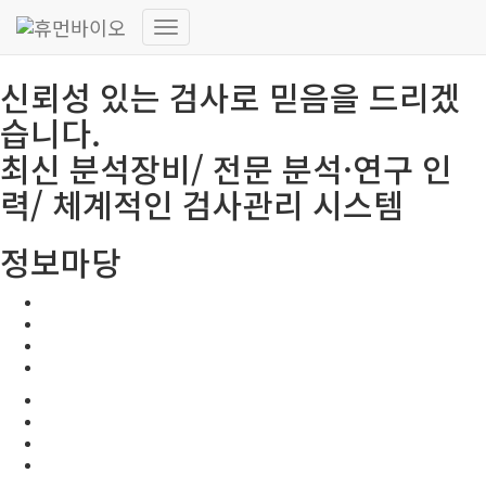
HUMANBIO
내
비
신뢰성 있는 검사로 믿음을 드리겠
게
이
습니다.
션
토
최신 분석장비/ 전문 분석·연구 인
글
력/ 체계적인 검사관리 시스템
정보마당
공지사항
보도자료
고시 및 지원사업 공고
유관사이트
공지사항
보도자료
고시 및 지원사업 공고
유관사이트