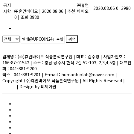
공지
정보를 제공합니다.
㈜휴먼
2020.08.06
0
3980
사항
㈜휴먼바이오
|
2020.08.06
|
추천
바이오
0
|
조회 3980
1
검색
Powered by KBoard
업체명 : (주)휴먼바이오 식품분석연구원 | 대표 : 김수경 | 사업자번호 :
166-87-01542 | 주소 : 충남 공주시 한적 2길 52-103, 2,3,4,5층 | 대표전
화 : 041-881-9200
팩스 : 041-881-9201 | E-mail : humanbiolab@naver.com |
Copyright (주)휴먼바이오 식품분석연구원 | All Rights Reserved |
ADMIN
| Design by 티제이웹
Elementor #1580
FAQ
HACCP/GMP 인증검사
main
R&D 지원사업
건강기능식품 자가품질검사