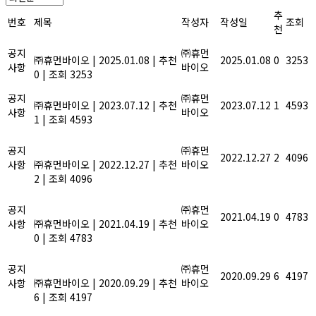
추
번호
제목
작성자
작성일
조회
천
2025년 설 연휴 안내
공지
㈜휴먼
㈜휴먼바이오
|
2025.01.08
|
추천
2025.01.08
0
3253
사항
바이오
0
|
조회 3253
2023년 여름휴가안내
공지
㈜휴먼
㈜휴먼바이오
|
2023.07.12
|
추천
2023.07.12
1
4593
사항
바이오
1
|
조회 4593
올해도 힘써주신 당신, 2022년 종
공지
무식에 초대합니다.
㈜휴먼
2022.12.27
2
4096
사항
㈜휴먼바이오
|
2022.12.27
|
추천
바이오
2
|
조회 4096
농산물 잔류농약 안전성 검사기관
공지
지정
㈜휴먼
2021.04.19
0
4783
사항
㈜휴먼바이오
|
2021.04.19
|
추천
바이오
0
|
조회 4783
풍성한 한가위 명절이 되길 기원합
공지
니다.
㈜휴먼
2020.09.29
6
4197
사항
㈜휴먼바이오
|
2020.09.29
|
추천
바이오
6
|
조회 4197
기업지원사업, 정부과제 R&D사업