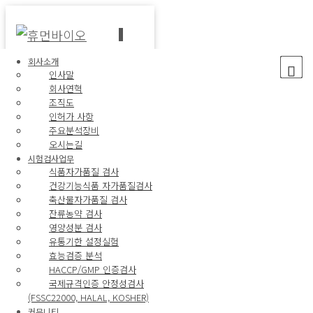
HUMANBIO
내
비
신뢰성 있는 검사로 믿음을 드리겠습니다.
게
회사소개
인사말
이
최신 분석장비/ 전문 분석·연구 인력/ 체계적인 검
션
회사연혁
토
조직도
사관리 시스템
글
인허가 사항
주요분석장비
정보마당
오시는길
시험검사업무
식품자가품질 검사
공지사항
건강기능식품 자가품질검사
보도자료
축산물자가품질 검사
고시 및 지원사업 공고
잔류농약 검사
유관사이트
영양성분 검사
유통기한 설정실험
효능검증 분석
공지사항
HACCP/GMP 인증검사
보도자료
국제규격인증 안정성검사
고시 및 지원사업 공고
(FSSC22000, HALAL, KOSHER)
유관사이트
커뮤니티