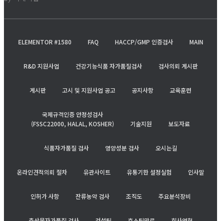
ELEMENTOR #1580
FAQ
HACCP/GMP 인증검사
MAIN
R&D 지원사업
건강기능식품 자가품질검사
검사의뢰 게시판
게시판
고시 및 지원사업 공고
공지사항
교육훈련
국제규격인증 안정성검사
(FSSC22000, HALAL, KOSHER)
기술지원
보도자료
식품자가품질 검사
영양성분 검사
오시는길
온라인견적의뢰 절차
유관사이트
유통기한 설정실험
인사말
인허가 사항
잔류농약 검사
조직도
주요분석장비
축산물자가품질 검사
컨설팅
호스팅만료
회사연혁