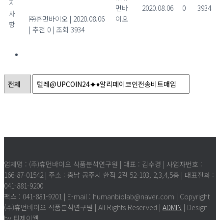
지
다.
먼바
2020.08.06
0
3934
사
㈜휴먼바이오
|
2020.08.06
이오
항
|
추천 0
|
조회 3934
1
검색
Powered by KBoard
업체명 : (주)휴먼바이오 식품분석연구원 | 대표 : 김수경 | 사업자번호 :
166-87-01542 | 주소 : 충남 공주시 한적 2길 52-103, 2,3,4,5층 | 대표전화 :
041-881-9200
팩스 : 041-881-9201 | E-mail : humanbiolab@naver.com | Copyright
(주)휴먼바이오 식품분석연구원 | All Rights Reserved |
ADMIN
| Design
by 티제이웹