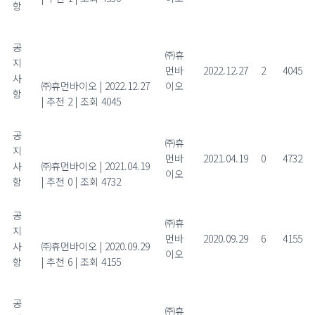
항
올해도 힘써주신 당신,
공
2022년 종무식에 초대합니
㈜휴
지
다.
먼바
2022.12.27
2
4045
사
㈜휴먼바이오
|
2022.12.27
이오
항
|
추천 2
|
조회 4045
공
농산물 잔류농약 안전성 검
㈜휴
지
사기관 지정
먼바
2021.04.19
0
4732
사
㈜휴먼바이오
|
2021.04.19
이오
항
|
추천 0
|
조회 4732
공
풍성한 한가위 명절이 되길
㈜휴
지
기원합니다.
먼바
2020.09.29
6
4155
사
㈜휴먼바이오
|
2020.09.29
이오
항
|
추천 6
|
조회 4155
기업지원사업, 정부과제
공
R&D사업 정보를 제공합니
㈜휴