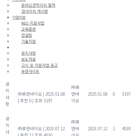
온라인견적의뢰 절차
검사의뢰 게시판
기업지원
R&D 지원사업
공지사항
교육훈련
컨설팅
전체 19
기술지원
정보마당
공지사항
보도자료
번
작성
추
고시 및 지원사업 공고
제목
작성일
조회
호
자
천
유관사이트
공
2025년 설 연휴 안내
㈜휴
지
㈜휴먼바이오
|
2025.01.08
먼바
2025.01.08
0
3197
사
|
추천 0
|
조회 3197
이오
항
공
2023년 여름휴가안내
㈜휴
지
㈜휴먼바이오
|
2023.07.12
먼바
2023.07.12
1
4530
사
|
추천 1
|
조회 4530
이오