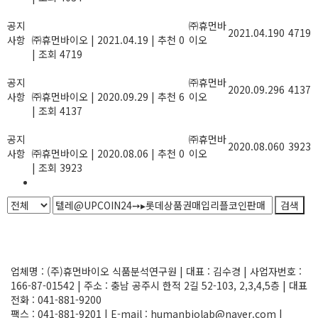
농산물 잔류농약 안전성 검사기관 지
공지
정
㈜휴먼바
2021.04.19
0
4719
사항
㈜휴먼바이오
|
2021.04.19
|
추천 0
이오
|
조회 4719
풍성한 한가위 명절이 되길 기원합니
공지
다.
㈜휴먼바
2020.09.29
6
4137
사항
㈜휴먼바이오
|
2020.09.29
|
추천 6
이오
|
조회 4137
기업지원사업, 정부과제 R&D사업 정
공지
보를 제공합니다.
㈜휴먼바
2020.08.06
0
3923
사항
㈜휴먼바이오
|
2020.08.06
|
추천 0
이오
|
조회 3923
1
검색
Powered by KBoard
업체명 : (주)휴먼바이오 식품분석연구원 | 대표 : 김수경 | 사업자번호 :
166-87-01542 | 주소 : 충남 공주시 한적 2길 52-103, 2,3,4,5층 | 대표
전화 : 041-881-9200
팩스 : 041-881-9201 | E-mail : humanbiolab@naver.com |