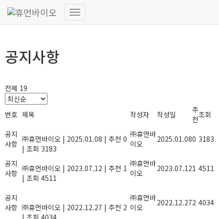
정보마당
내
비
게
이
공지사항
션
토
글
전체 19
추
번호
제목
작성자
작성일
조회
천
2025년 설 연휴 안내
공지
㈜휴먼바
㈜휴먼바이오
|
2025.01.08
|
추천 0
2025.01.08
0
3183
사항
이오
|
조회 3183
2023년 여름휴가안내
공지
㈜휴먼바
㈜휴먼바이오
|
2023.07.12
|
추천 1
2023.07.12
1
4511
사항
이오
|
조회 4511
올해도 힘써주신 당신, 2022년 종무식
공지
에 초대합니다.
㈜휴먼바
2022.12.27
2
4034
사항
㈜휴먼바이오
|
2022.12.27
|
추천 2
이오
|
조회 4034