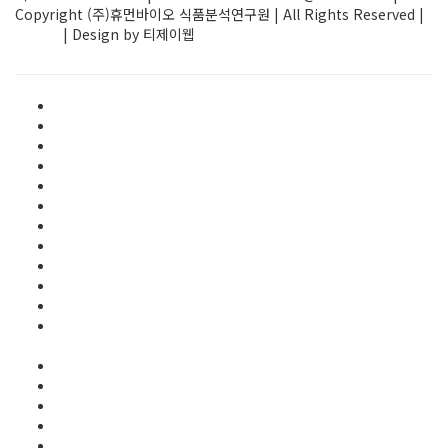
Copyright (주)휴먼바이오 식품분석연구원 | All Rights Reserved |
ADMIN
| Design by 티제이웹
Elementor #1580
FAQ
HACCP/GMP 인증검사
main
R&D 지원사업
건강기능식품 자가품질검사
검사의뢰 게시판
게시판
고시 및 지원사업 공고
공지사항
교육훈련
국제규격인증 안정성검사
(FSSC22000, HALAL, KOSHER)
기술지원
보도자료
식품자가품질 검사
영양성분 검사
오시는길