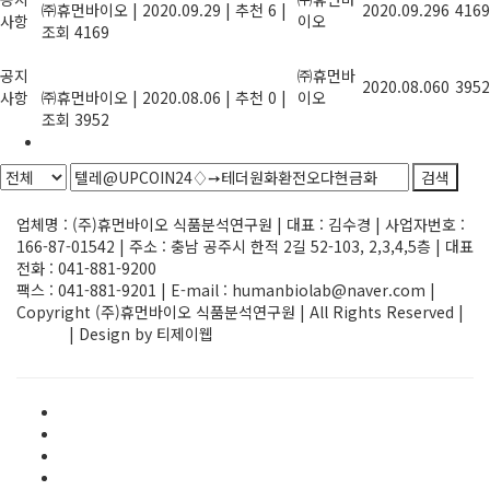
㈜휴먼바이오
|
2020.09.29
|
추천 6
|
2020.09.29
6
4169
사항
이오
조회 4169
기업지원사업, 정부과제 R&D사업 정보
공지
를 제공합니다.
㈜휴먼바
2020.08.06
0
3952
사항
㈜휴먼바이오
|
2020.08.06
|
추천 0
|
이오
조회 3952
1
검색
Powered by KBoard
업체명 : (주)휴먼바이오 식품분석연구원 | 대표 : 김수경 | 사업자번호 :
166-87-01542 | 주소 : 충남 공주시 한적 2길 52-103, 2,3,4,5층 | 대표
전화 : 041-881-9200
팩스 : 041-881-9201 | E-mail : humanbiolab@naver.com |
Copyright (주)휴먼바이오 식품분석연구원 | All Rights Reserved |
ADMIN
| Design by 티제이웹
Elementor #1580
FAQ
HACCP/GMP 인증검사
main