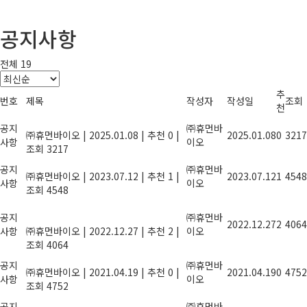
공지사항
전체 19
추
번호
제목
작성자
작성일
조회
천
2025년 설 연휴 안내
공지
㈜휴먼바
㈜휴먼바이오
|
2025.01.08
|
추천 0
|
2025.01.08
0
3217
사항
이오
조회 3217
2023년 여름휴가안내
공지
㈜휴먼바
㈜휴먼바이오
|
2023.07.12
|
추천 1
|
2023.07.12
1
4548
사항
이오
조회 4548
올해도 힘써주신 당신, 2022년 종무식에
공지
초대합니다.
㈜휴먼바
2022.12.27
2
4064
사항
㈜휴먼바이오
|
2022.12.27
|
추천 2
|
이오
조회 4064
농산물 잔류농약 안전성 검사기관 지정
공지
㈜휴먼바
㈜휴먼바이오
|
2021.04.19
|
추천 0
|
2021.04.19
0
4752
사항
이오
조회 4752
풍성한 한가위 명절이 되길 기원합니다.
공지
㈜휴먼바