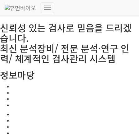
HUMANBIO
내
비
신뢰성 있는 검사로 믿음을 드리겠
게
이
습니다.
션
토
최신 분석장비/ 전문 분석·연구 인
글
력/ 체계적인 검사관리 시스템
정보마당
공지사항
보도자료
고시 및 지원사업 공고
유관사이트
공지사항
보도자료
고시 및 지원사업 공고
유관사이트