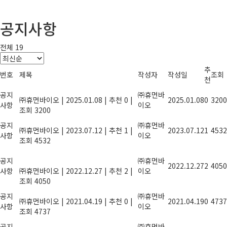
공지사항
전체 19
추
번호
제목
작성자
작성일
조회
천
2025년 설 연휴 안내
공지
㈜휴먼바
㈜휴먼바이오
|
2025.01.08
|
추천 0
|
2025.01.08
0
3200
사항
이오
조회 3200
2023년 여름휴가안내
공지
㈜휴먼바
㈜휴먼바이오
|
2023.07.12
|
추천 1
|
2023.07.12
1
4532
사항
이오
조회 4532
올해도 힘써주신 당신, 2022년 종무식에
공지
초대합니다.
㈜휴먼바
2022.12.27
2
4050
사항
㈜휴먼바이오
|
2022.12.27
|
추천 2
|
이오
조회 4050
농산물 잔류농약 안전성 검사기관 지정
공지
㈜휴먼바
㈜휴먼바이오
|
2021.04.19
|
추천 0
|
2021.04.19
0
4737
사항
이오
조회 4737
풍성한 한가위 명절이 되길 기원합니다.
공지
㈜휴먼바