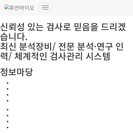
HUMANBIO
내
비
신뢰성 있는 검사로 믿음을 드리겠
게
이
습니다.
션
토
최신 분석장비/ 전문 분석·연구 인
글
력/ 체계적인 검사관리 시스템
정보마당
공지사항
보도자료
고시 및 지원사업 공고
유관사이트
공지사항
보도자료
고시 및 지원사업 공고
유관사이트