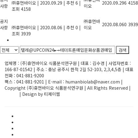
㈜휴먼바이오
|
2020.09.29
|
추천 6
|
2020.09.29
6
4158
사항
이오
조회 4158
기업지원사업, 정부과제 R&D사업 정보
공지
를 제공합니다.
㈜휴먼바
2020.08.06
0
3939
사항
㈜휴먼바이오
|
2020.08.06
|
추천 0
|
이오
조회 3939
1
검색
Powered by KBoard
업체명 : (주)휴먼바이오 식품분석연구원 | 대표 : 김수경 | 사업자번호 :
166-87-01542 | 주소 : 충남 공주시 한적 2길 52-103, 2,3,4,5층 | 대표
전화 : 041-881-9200
팩스 : 041-881-9201 | E-mail : humanbiolab@naver.com |
Copyright (주)휴먼바이오 식품분석연구원 | All Rights Reserved |
ADMIN
| Design by 티제이웹
Elementor #1580
FAQ
HACCP/GMP 인증검사
main