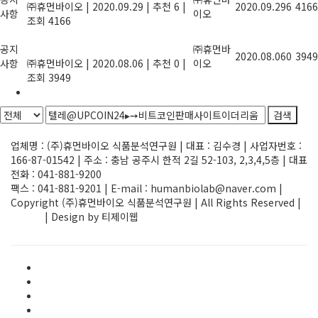
㈜휴먼바이오
|
2020.09.29
|
추천 6
|
2020.09.29
6
4166
사항
이오
조회 4166
기업지원사업, 정부과제 R&D사업 정보
공지
를 제공합니다.
㈜휴먼바
2020.08.06
0
3949
사항
㈜휴먼바이오
|
2020.08.06
|
추천 0
|
이오
조회 3949
1
검색
Powered by KBoard
업체명 : (주)휴먼바이오 식품분석연구원 | 대표 : 김수경 | 사업자번호 :
166-87-01542 | 주소 : 충남 공주시 한적 2길 52-103, 2,3,4,5층 | 대표
전화 : 041-881-9200
팩스 : 041-881-9201 | E-mail : humanbiolab@naver.com |
Copyright (주)휴먼바이오 식품분석연구원 | All Rights Reserved |
ADMIN
| Design by 티제이웹
Elementor #1580
FAQ
HACCP/GMP 인증검사
main