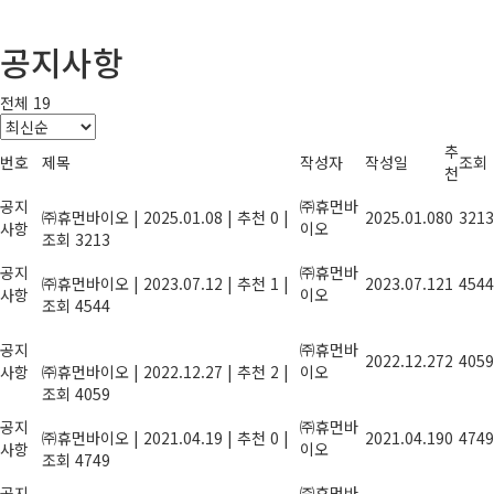
공지사항
전체 19
추
번호
제목
작성자
작성일
조회
천
2025년 설 연휴 안내
공지
㈜휴먼바
㈜휴먼바이오
|
2025.01.08
|
추천 0
|
2025.01.08
0
3213
사항
이오
조회 3213
2023년 여름휴가안내
공지
㈜휴먼바
㈜휴먼바이오
|
2023.07.12
|
추천 1
|
2023.07.12
1
4544
사항
이오
조회 4544
올해도 힘써주신 당신, 2022년 종무식에
공지
초대합니다.
㈜휴먼바
2022.12.27
2
4059
사항
㈜휴먼바이오
|
2022.12.27
|
추천 2
|
이오
조회 4059
농산물 잔류농약 안전성 검사기관 지정
공지
㈜휴먼바
㈜휴먼바이오
|
2021.04.19
|
추천 0
|
2021.04.19
0
4749
사항
이오
조회 4749
풍성한 한가위 명절이 되길 기원합니다.
공지
㈜휴먼바