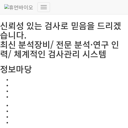
HUMANBIO
내
비
신뢰성 있는 검사로 믿음을 드리겠
게
이
습니다.
션
토
최신 분석장비/ 전문 분석·연구 인
글
력/ 체계적인 검사관리 시스템
정보마당
공지사항
보도자료
고시 및 지원사업 공고
유관사이트
공지사항
보도자료
고시 및 지원사업 공고
유관사이트