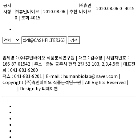
공지
정보를 제공합니다.
㈜휴먼
2020.08.06
0
4015
사항
㈜휴먼바이오
|
2020.08.06
|
추천
바이오
0
|
조회 4015
1
검색
Powered by KBoard
업체명 : (주)휴먼바이오 식품분석연구원 | 대표 : 김수경 | 사업자번호 :
166-87-01542 | 주소 : 충남 공주시 한적 2길 52-103, 2,3,4,5층 | 대표전
화 : 041-881-9200
팩스 : 041-881-9201 | E-mail : humanbiolab@naver.com |
Copyright (주)휴먼바이오 식품분석연구원 | All Rights Reserved |
ADMIN
| Design by 티제이웹
Elementor #1580
FAQ
HACCP/GMP 인증검사
main
R&D 지원사업
건강기능식품 자가품질검사