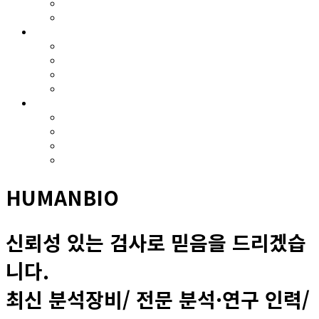
온라인견적의뢰 절차
검사의뢰 게시판
기업지원
R&D 지원사업
교육훈련
컨설팅
기술지원
정보마당
공지사항
보도자료
고시 및 지원사업 공고
유관사이트
HUMANBIO
신뢰성 있는 검사로 믿음을 드리겠습
니다.
최신 분석장비/ 전문 분석·연구 인력/