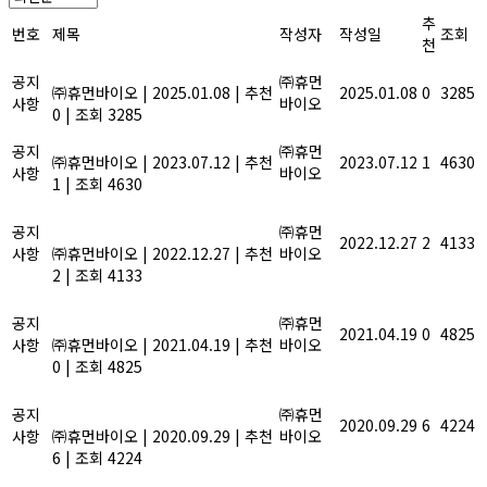
추
번호
제목
작성자
작성일
조회
천
2025년 설 연휴 안내
공지
㈜휴먼
㈜휴먼바이오
|
2025.01.08
|
추천
2025.01.08
0
3285
사항
바이오
0
|
조회 3285
2023년 여름휴가안내
공지
㈜휴먼
㈜휴먼바이오
|
2023.07.12
|
추천
2023.07.12
1
4630
사항
바이오
1
|
조회 4630
올해도 힘써주신 당신, 2022년 종
공지
무식에 초대합니다.
㈜휴먼
2022.12.27
2
4133
사항
㈜휴먼바이오
|
2022.12.27
|
추천
바이오
2
|
조회 4133
농산물 잔류농약 안전성 검사기관
공지
지정
㈜휴먼
2021.04.19
0
4825
사항
㈜휴먼바이오
|
2021.04.19
|
추천
바이오
0
|
조회 4825
풍성한 한가위 명절이 되길 기원합
공지
니다.
㈜휴먼
2020.09.29
6
4224
사항
㈜휴먼바이오
|
2020.09.29
|
추천
바이오
6
|
조회 4224
기업지원사업, 정부과제 R&D사업