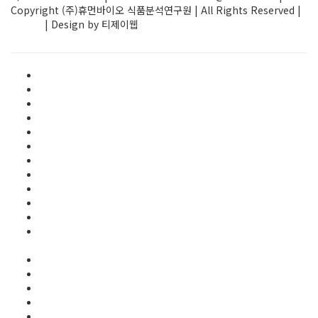
Copyright (주)휴먼바이오 식품분석연구원 | All Rights Reserved |
ADMIN
| Design by 티제이웹
Elementor #1580
FAQ
HACCP/GMP 인증검사
main
R&D 지원사업
건강기능식품 자가품질검사
검사의뢰 게시판
게시판
고시 및 지원사업 공고
공지사항
교육훈련
국제규격인증 안정성검사
(FSSC22000, HALAL, KOSHER)
기술지원
보도자료
식품자가품질 검사
영양성분 검사
오시는길