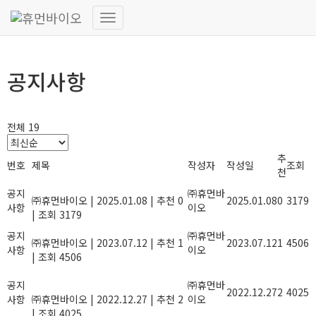
정보마당
내
비
게
이
공지사항
션
토
글
전체 19
추
번호
제목
작성자
작성일
조회
천
2025년 설 연휴 안내
공지
㈜휴먼바
㈜휴먼바이오
|
2025.01.08
|
추천 0
2025.01.08
0
3179
사항
이오
|
조회 3179
2023년 여름휴가안내
공지
㈜휴먼바
㈜휴먼바이오
|
2023.07.12
|
추천 1
2023.07.12
1
4506
사항
이오
|
조회 4506
올해도 힘써주신 당신, 2022년 종무식
공지
에 초대합니다.
㈜휴먼바
2022.12.27
2
4025
사항
㈜휴먼바이오
|
2022.12.27
|
추천 2
이오
|
조회 4025