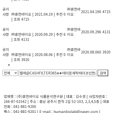
농산물 잔류농약 안전성 검사기관 지
공지
정
㈜휴먼바
2021.04.19
0
4715
사항
㈜휴먼바이오
|
2021.04.19
|
추천 0
이오
|
조회 4715
풍성한 한가위 명절이 되길 기원합니
공지
다.
㈜휴먼바
2020.09.29
6
4131
사항
㈜휴먼바이오
|
2020.09.29
|
추천 6
이오
|
조회 4131
기업지원사업, 정부과제 R&D사업 정
공지
보를 제공합니다.
㈜휴먼바
2020.08.06
0
3920
사항
㈜휴먼바이오
|
2020.08.06
|
추천 0
이오
|
조회 3920
1
검색
Powered by KBoard
업체명 : (주)휴먼바이오 식품분석연구원 | 대표 : 김수경 | 사업자번호 :
166-87-01542 | 주소 : 충남 공주시 한적 2길 52-103, 2,3,4,5층 | 대표
전화 : 041-881-9200
팩스 : 041-881-9201 | E-mail : humanbiolab@naver.com |