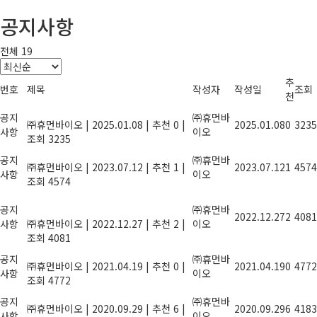
공지사항
전체 19
추
번호
제목
작성자
작성일
조회
천
2025년 설 연휴 안내
공지
㈜휴먼바
㈜휴먼바이오
|
2025.01.08
|
추천 0
|
2025.01.08
0
3235
사항
이오
조회 3235
2023년 여름휴가안내
공지
㈜휴먼바
㈜휴먼바이오
|
2023.07.12
|
추천 1
|
2023.07.12
1
4574
사항
이오
조회 4574
올해도 힘써주신 당신, 2022년 종무식에
공지
초대합니다.
㈜휴먼바
2022.12.27
2
4081
사항
㈜휴먼바이오
|
2022.12.27
|
추천 2
|
이오
조회 4081
농산물 잔류농약 안전성 검사기관 지정
공지
㈜휴먼바
㈜휴먼바이오
|
2021.04.19
|
추천 0
|
2021.04.19
0
4772
사항
이오
조회 4772
풍성한 한가위 명절이 되길 기원합니다.
공지
㈜휴먼바
㈜휴먼바이오
|
2020.09.29
|
추천 6
|
2020.09.29
6
4183
사항
이오