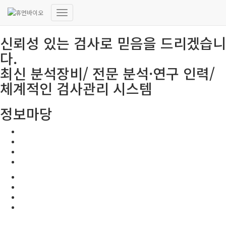
HUMANBIO
내
비
신뢰성 있는 검사로 믿음을 드리겠습니
게
이
다.
션
최신 분석장비/ 전문 분석·연구 인력/
토
글
체계적인 검사관리 시스템
정보마당
공지사항
보도자료
고시 및 지원사업 공고
유관사이트
공지사항
보도자료
고시 및 지원사업 공고
유관사이트