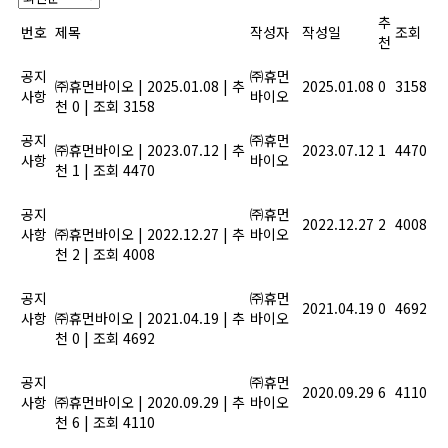
추
번호
제목
작성자
작성일
조회
천
2025년 설 연휴 안내
공지
㈜휴먼
㈜휴먼바이오
|
2025.01.08
|
추
2025.01.08
0
3158
사항
바이오
천 0
|
조회 3158
2023년 여름휴가안내
공지
㈜휴먼
㈜휴먼바이오
|
2023.07.12
|
추
2023.07.12
1
4470
사항
바이오
천 1
|
조회 4470
올해도 힘써주신 당신, 2022년
공지
종무식에 초대합니다.
㈜휴먼
2022.12.27
2
4008
사항
㈜휴먼바이오
|
2022.12.27
|
추
바이오
천 2
|
조회 4008
농산물 잔류농약 안전성 검사기
공지
관 지정
㈜휴먼
2021.04.19
0
4692
사항
㈜휴먼바이오
|
2021.04.19
|
추
바이오
천 0
|
조회 4692
풍성한 한가위 명절이 되길 기원
공지
합니다.
㈜휴먼
2020.09.29
6
4110
사항
㈜휴먼바이오
|
2020.09.29
|
추
바이오
천 6
|
조회 4110
기업지원사업, 정부과제 R&D사