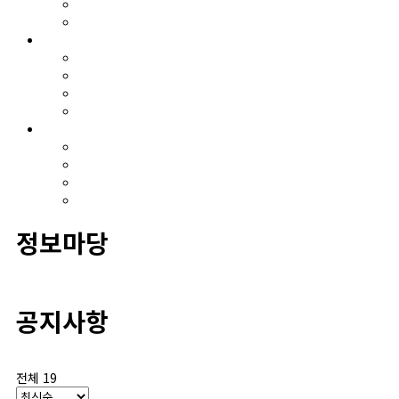
온라인견적의뢰 절차
검사의뢰 게시판
기업지원
R&D 지원사업
교육훈련
컨설팅
기술지원
정보마당
공지사항
보도자료
고시 및 지원사업 공고
유관사이트
정보마당
공지사항
전체 19